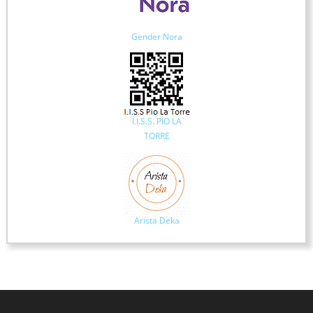
Gender Nora
I.I.S.S. PIO LA
TORRE
Arista Deka