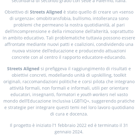
secondaria di secondo grado con sede a Palermo, Italia.
Obiettivo di
Streets Aligned
è stato quello di creare un «senso
di urgenza»: omobitransfobia, bullismo, intolleranza sono
problemi che permeano la nostra quotidianità, al pari
dell’incomprensione e della rimozione dell’alterità, soprattutto
in ambito educativo. Tali problematiche tuttavia possono essere
affrontate mediante nuovi patti e coalizioni, condividendo una
nuova visione dell’educazione e producendo attuazioni
concrete con al centro il rapporto educatore-educando.
Streets Aligned
si prefiggeva il raggiungimento di risultati e
obiettivi concreti, modellando unità di upskilling, toolkit
originali, raccomandazioni politiche e corsi pilota che integrano
attività formali, non formali e informali, utili per orientare
educatori, insegnanti, formatori e
youth workers
nel vasto
mondo dell’Educazione Inclusiva LGBTIQ+, suggerendo pratiche
e strategie per integrare questi temi nel loro lavoro quotidiano
di cura e docenza.
Il progetto è iniziato l’1 febbraio 2022 ed è terminato il 31
gennaio 2024.