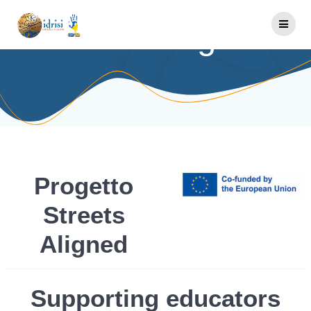
Salta
al
Streets Aligned
contenuto
Progetto
Streets
Aligned
Supporting educators