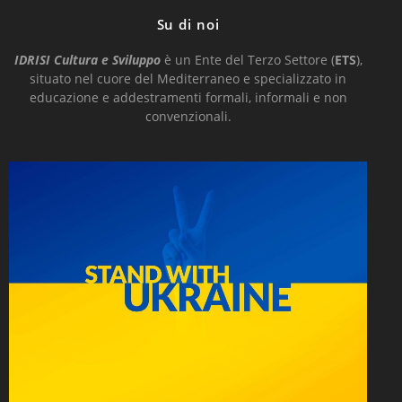
Su di noi
IDRISI Cultura e Sviluppo
è un Ente del Terzo Settore (
ETS
),
situato nel cuore del Mediterraneo e
specializzato in
educazione e addestramenti formali, informali e non
convenzionali.