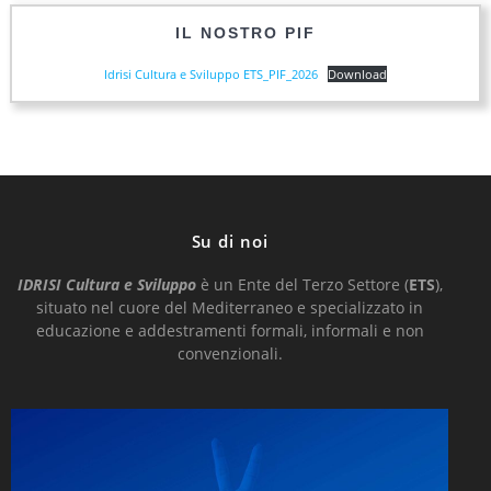
IL NOSTRO PIF
Idrisi Cultura e Sviluppo ETS_PIF_2026
Download
Su di noi
IDRISI Cultura e Sviluppo
è un Ente del Terzo Settore (
ETS
),
situato nel cuore del Mediterraneo e
specializzato in
educazione e addestramenti formali, informali e non
convenzionali.