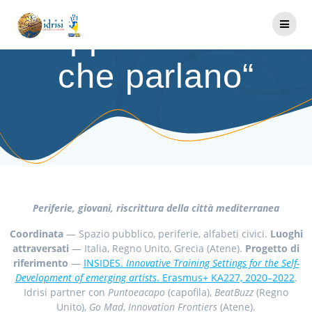
Salta
al
Tappa 4: “I muri
contenuto
che parlano“
Periferie, giovani, riscrittura della città mediterranea
Coordinata
— Spazio pubblico, periferie, alfabeti civici.
Luoghi
attraversati
— Italia, Regno Unito, Grecia (Atene).
Progetto di
riferimento
—
INSIDES.
Innovative Training Settings for the Self-
Development of emerging artists
. Erasmus+ KA227, 2020–2022
.
Idrisi partner con
Puntoeacapo
(capofila),
BeatBuzz
(Regno
Unito),
Go Mad
,
Innovation Frontiers
(Atene).