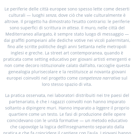
Le periferie delle città europee sono spesso lette come deserti
culturali — luoghi
senza
, dove ciò che vale culturalmente è
altrove. Il progetto ha dimostrato l’esatto contrario: le periferie
sono superfici di scrittura
in attesa
. Il muro, nelle città del
Mediterraneo allargato, è sempre stato luogo di messaggio —
dai graffiti pompeiani alle dediche votive nei vicoli palermitani,
fino alle scritte politiche degli anni Settanta nelle metropoli
inglesi e greche. La street art contemporanea, quando è
praticata come setting educativo per giovani artisti emergenti e
non come decoro istituzionale calato dall’alto, raccoglie questa
genealogia plurisecolare e la restituisce ai novanta giovani
europei coinvolti nel progetto come
competenza narrativa
sul
loro stesso spazio di vita.
La pratica osservata, nei laboratori distribuiti nei tre paesi del
partenariato, è che i ragazzi coinvolti non hanno imparato
soltanto a dipingere muri. Hanno imparato a
leggere
il proprio
quartiere come un testo. Le fasi di produzione delle opere
coincidevano con le unità formative — un metodo educativo
che capovolge la logica dell’insegnamento separato dalla
pratica e che fa coincidere il cantiere con l’aula. I giovani hanno