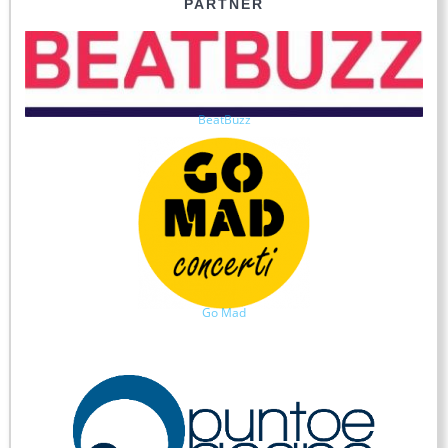
PARTNER
BeatBuzz
Go Mad