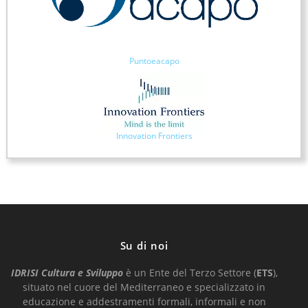
Puntoeacapo
Innovation Frontiers
Su di noi
IDRISI Cultura e Sviluppo
è un Ente del Terzo Settore (
ETS
),
situato nel cuore del Mediterraneo e
specializzato in
educazione e addestramenti formali, informali e non