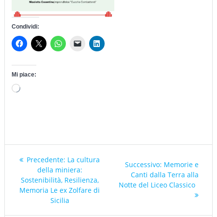
Condividi:
Mi piace:
Caricamento
in
corso…
Navigazione
Articolo
Precedente:
La cultura
Articolo
Successivo:
Memorie e
articoli
precedente:
della miniera:
successivo:
Canti dalla Terra alla
Sostenibilità, Resilienza,
Notte del Liceo Classico
Memoria Le ex Zolfare di
Sicilia